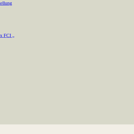
ellung
 FCI „