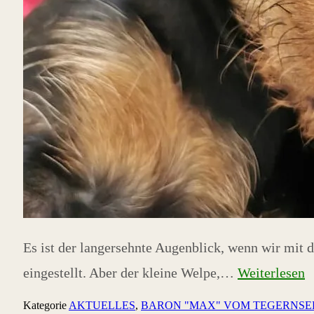
Es ist der langersehnte Augenblick, wenn wir mi
eingestellt. Aber der kleine Welpe,…
Weiterlesen
Kategorie
AKTUELLES
,
BARON "MAX" VOM TEGERNSE