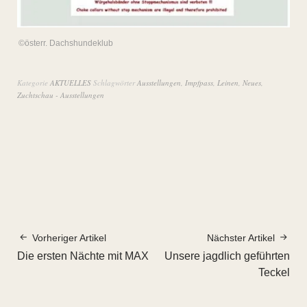
©österr. Dachshundeklub
Kategorie
AKTUELLES
Schlagwörter
Ausstellungen
,
Impfpass
,
Leinen
,
Neues
,
Zuchtschau - Ausstellungen
Vorheriger Artikel
Nächster Artikel
Die ersten Nächte mit MAX
Unsere jagdlich geführten
Teckel