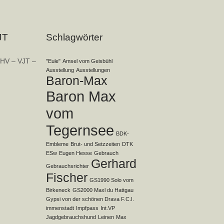
JT
Schlagwörter
HV – VJT –
"Eule"
Amsel vom Geisbühl
Ausstellung
Ausstellungen
Baron-Max
Baron Max
vom
Tegernsee
BDK-
Embleme
Brut- und Setzzeiten
DTK
ESw
Eugen Hesse
Gebrauch
Gerhard
Gebrauchsrichter
Fischer
GS1990 Solo vom
Birkeneck
GS2000 Maxl du Hattgau
Gypsi von der schönen Drava F.C.I.
immenstadt
Impfpass
Int.VP
Jagdgebrauchshund
Leinen
Max