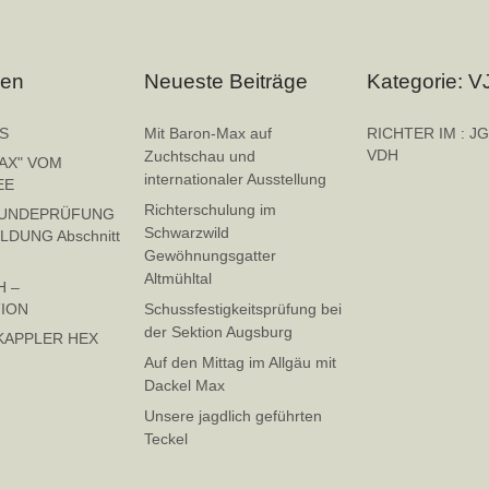
ien
Neueste Beiträge
Kategorie: V
S
Mit Baron-Max auf
RICHTER IM : JG
VDH
Zuchtschau und
AX" VOM
internationaler Ausstellung
EE
Richterschulung im
HUNDEPRÜFUNG
Schwarzwild
ILDUNG Abschnitt
Gewöhnungsgatter
Altmühltal
 –
ION
Schussfestigkeitsprüfung bei
der Sektion Augsburg
KAPPLER HEX
Auf den Mittag im Allgäu mit
Dackel Max
Unsere jagdlich geführten
Teckel